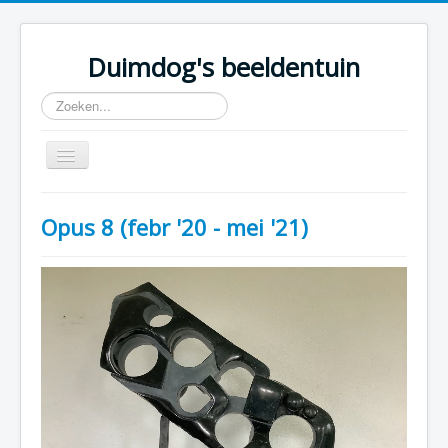
Duimdog's beeldentuin
Zoeken...
Toggle
Navigation
Home
Opus 8 (febr '20 - mei '21)
beelden